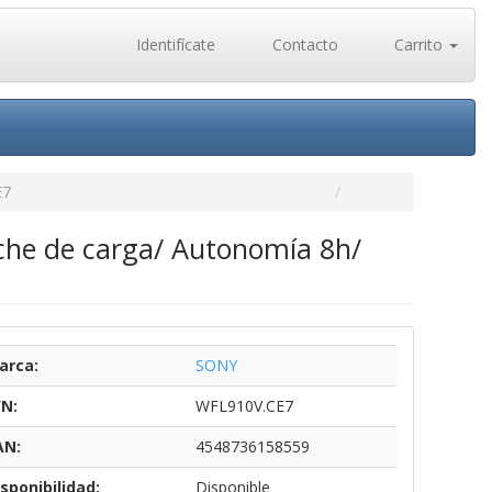
Identifícate
Contacto
Carrito
E7
che de carga/ Autonomía 8h/
arca:
SONY
/N:
WFL910V.CE7
AN:
4548736158559
sponibilidad:
Disponible