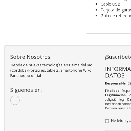
Cable USB
Tarjeta de gara
Guía de referen
Sobre Nosotros
¡Suscríbet
Tienda de nuevas tecnologías en Palma del Río
INFORMA
(Córdoba) Portátiles, tablets, smartphone Wiko
DATOS
Fanshooop oficial
Responsable
: E
Síguenos en:
Finalidad
: Respon
Legitimación
: C
obligación legal;
De
información adicio
Datos en nuestra
P
He leído y 