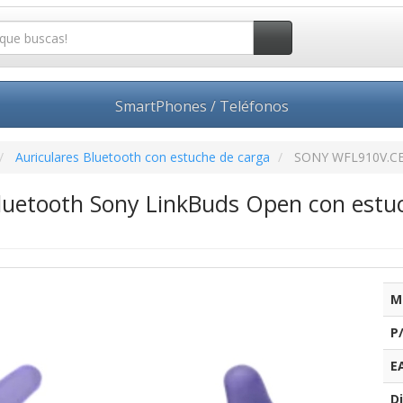
SmartPhones / Teléfonos
Auriculares Bluetooth con estuche de carga
SONY WFL910V.C
Bluetooth Sony LinkBuds Open con estu
M
P
E
Di