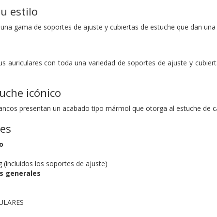
u estilo
 una gama de soportes de ajuste y cubiertas de estuche que dan un
us auriculares con toda una variedad de soportes de ajuste y cubier
uche icónico
ncos presentan un acabado tipo mármol que otorga al estuche de car
nes
o
g (incluidos los soportes de ajuste)
as generales
CULARES