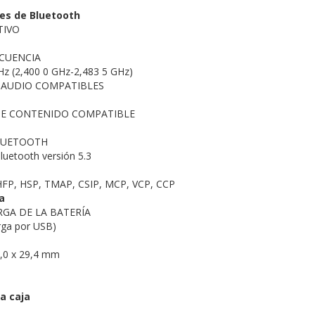
nes de Bluetooth
TIVO
CUENCIA
Hz (2,400 0 GHz-2,483 5 GHz)
 AUDIO COMPATIBLES
DE CONTENIDO COMPATIBLE
LUETOOTH
luetooth versión 5.3
FP, HSP, TMAP, CSIP, MCP, VCP, CCP
a
RGA DE LA BATERÍA
arga por USB)
6,0 x 29,4 mm
a caja