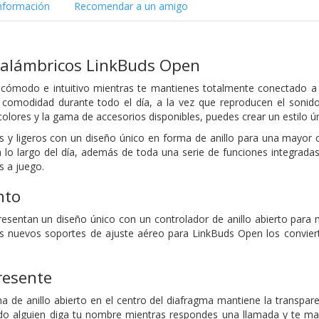
nformación
Recomendar a un amigo
inalámbricos LinkBuds Open
 cómodo e intuitivo mientras te mantienes totalmente conectado a 
 comodidad durante todo el día, a la vez que reproducen el sonido
olores y la gama de accesorios disponibles, puedes crear un estilo ún
tes y ligeros con un diseño único en forma de anillo para una mayor 
o largo del día, además de toda una serie de funciones integradas
s a juego.
nto
sentan un diseño único con un controlador de anillo abierto para 
s nuevos soportes de ajuste aéreo para LinkBuds Open los conviert
resente
a de anillo abierto en el centro del diafragma mantiene la transpa
ndo alguien diga tu nombre mientras respondes una llamada y te m