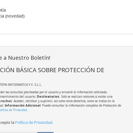
ntía
cia (novedad)
e a Nuestro Boletín!
CIÓN BÁSICA SOBRE PROTECCIÓN DE
STEPA INFORMATICA Y F, S.L.L.
der las consultas planteadas por el usuario y enviarle la información solicitada;
onsentimiento del usuario;
Destinatarios
: Solo se realizan cesiones si existe una
rechos
: Acceder, rectificar y suprimir, así como otros derechos, como se indica en la
nal;
Información Adicional
: Puede consultar la información completa de Protección de
olítica de Privacidad
.
acepto la
Política de Privacidad
.