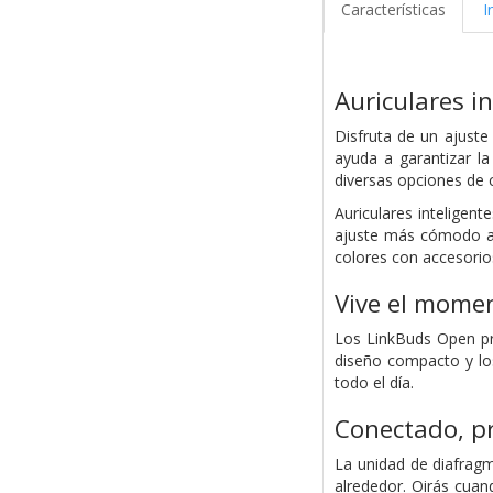
Características
I
Auriculares 
Disfruta de un ajuste
ayuda a garantizar la
diversas opciones de c
Auriculares inteligen
ajuste más cómodo a l
colores con accesorio
Vive el mome
Los LinkBuds Open pre
diseño compacto y lo
todo el día.
Conectado, p
La unidad de diafragm
alrededor. Oirás cua