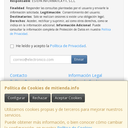
Responsable
: ESTEPA INFORMATICA Y F, S.L.L.
Finalidad
: Responder las consultas planteadas por el usuario y enviarle la
información solicitada;
Legitimación
: Consentimiento del usuario;
Destinatarios
: Solo se realizan cesiones si existe una obligación legal;
Derechos
: Acceder, rectificar y suprimir, así como otros derechos, como se
indica en la información adicional;
Información Adicional
: Puede
consultar la información completa de Protección de Datos en nuestra
Política
de Privacidad
.
He leído y acepto la
Política de Privacidad
.
Enviar
Contacto
Información Legal
Política Privacidad
Política de Cookies
Condiciones de Compra
Formas de Pago
Política de Cookies de mitienda.info
Configurar
Rechazar
Aceptar Cookies
Contacto
admin@mitienda.info
Utilizamos cookies propias y de terceros para mejorar nuestros
servicios.
Puede obtener más información, o bien conocer cómo cambiar
la configuración, en nuestra
Política de Cookies
.