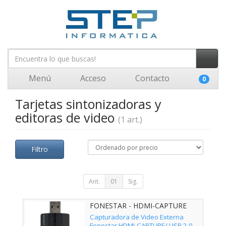
Menú
Acceso
Contacto
0
Tarjetas sintonizadoras y
editoras de video
(1 art.)
Filtro
Ant.
01
Sig.
FONESTAR - HDMI-CAPTURE
Capturadora de Video Externa
Fonestar HDMI-CAPTURE/ USB 2.0