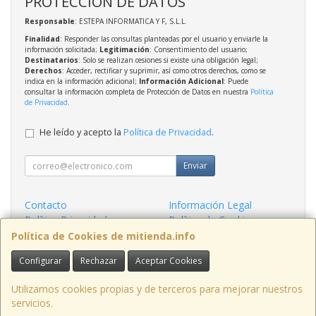
PROTECCIÓN DE DATOS
Responsable
: ESTEPA INFORMATICA Y F, S.L.L.
Finalidad
: Responder las consultas planteadas por el usuario y enviarle la
información solicitada;
Legitimación
: Consentimiento del usuario;
Destinatarios
: Solo se realizan cesiones si existe una obligación legal;
Derechos
: Acceder, rectificar y suprimir, así como otros derechos, como se
indica en la información adicional;
Información Adicional
: Puede
consultar la información completa de Protección de Datos en nuestra
Política
de Privacidad
.
He leído y acepto la
Política de Privacidad
.
Enviar
Contacto
Información Legal
Política Privacidad
Política de Cookies
Condiciones de Compra
Formas de Pago
Política de Cookies de mitienda.info
Configurar
Rechazar
Aceptar Cookies
Contacto
admin@mitienda.info
Utilizamos cookies propias y de terceros para mejorar nuestros
servicios.