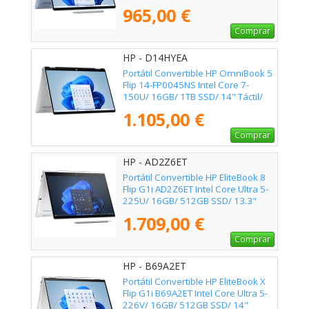
Win11
965,00 €
Comprar
HP - D14HYEA
Portátil Convertible HP OmniBook 5
Flip 14-FP0045NS Intel Core 7-
150U/ 16GB/ 1TB SSD/ 14" Táctil/
Win11
1.105,00 €
Comprar
HP - AD2Z6ET
Portátil Convertible HP EliteBook 8
Flip G1i AD2Z6ET Intel Core Ultra 5-
225U/ 16GB/ 512GB SSD/ 13.3"
Táctil/ Win11 Pro
1.709,00 €
Comprar
HP - B69A2ET
Portátil Convertible HP EliteBook X
Flip G1i B69A2ET Intel Core Ultra 5-
226V/ 16GB/ 512GB SSD/ 14"