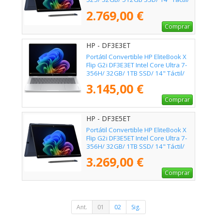
Win11 Pro
2.769,00 €
Comprar
HP - DF3E3ET
Portátil Convertible HP EliteBook X
Flip G2i DF3E3ET Intel Core Ultra 7-
356H/ 32GB/ 1TB SSD/ 14" Táctil/
Win11 Pro
3.145,00 €
Comprar
HP - DF3E5ET
Portátil Convertible HP EliteBook X
Flip G2i DF3E5ET Intel Core Ultra 7-
356H/ 32GB/ 1TB SSD/ 14" Táctil/
Win11 Pro
3.269,00 €
Comprar
Ant.
01
02
Sig.