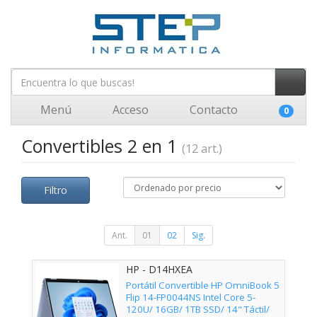
Menú
Acceso
Contacto
0
Convertibles 2 en 1
(12 art.)
Filtro
Ant.
01
02
Sig.
HP - D14HXEA
Portátil Convertible HP OmniBook 5
Flip 14-FP0044NS Intel Core 5-
120U/ 16GB/ 1TB SSD/ 14" Táctil/