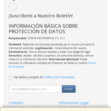
¡Suscríbete a Nuestro Boletín!
INFORMACIÓN BÁSICA SOBRE
PROTECCIÓN DE DATOS
Responsable
: ESTEPA INFORMATICA Y F, S.L.L.
Finalidad
: Responder las consultas planteadas por el usuario y enviarle la
información solicitada;
Legitimación
: Consentimiento del usuario;
Destinatarios
: Solo se realizan cesiones si existe una obligación legal;
Derechos
: Acceder, rectificar y suprimir, así como otros derechos, como se
indica en la información adicional;
Información Adicional
: Puede
consultar la información completa de Protección de Datos en nuestra
Política
de Privacidad
.
He leído y acepto la
Política de Privacidad
.
Enviar
Contacto
Información Legal
Política Privacidad
Política de Cookies