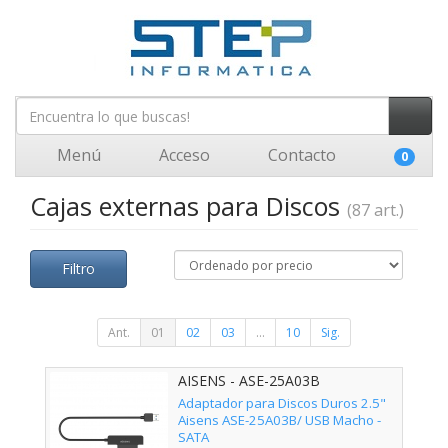
Menú
Acceso
Contacto
0
Cajas externas para Discos
(87 art.)
Filtro
Ant.
01
02
03
...
10
Sig.
AISENS - ASE-25A03B
Adaptador para Discos Duros 2.5"
Aisens ASE-25A03B/ USB Macho -
SATA