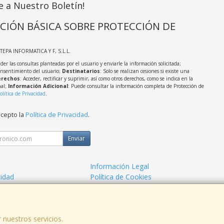
e a Nuestro Boletín!
CIÓN BÁSICA SOBRE PROTECCIÓN DE
STEPA INFORMATICA Y F, S.L.L.
der las consultas planteadas por el usuario y enviarle la información solicitada;
onsentimiento del usuario;
Destinatarios
: Solo se realizan cesiones si existe una
rechos
: Acceder, rectificar y suprimir, así como otros derechos, como se indica en la
nal;
Información Adicional
: Puede consultar la información completa de Protección de
olítica de Privacidad
.
acepto la
Política de Privacidad
.
Enviar
Información Legal
cidad
Política de Cookies
de Compra
Formas de Pago
 nuestros servicios.