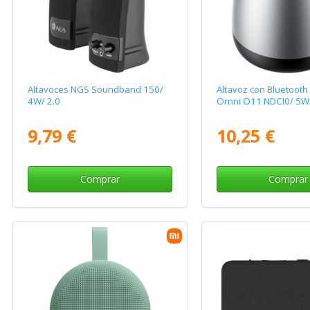
Altavoces NGS Soundband 150/
Altavoz con Bluetooth
4W/ 2.0
Omni O11 NDCI0/ 5W/ 
9,79 €
10,25 €
Comprar
Comprar