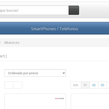
SmartPhones / Teléfonos
Altavoces
art.)
Ant.
01
02
03