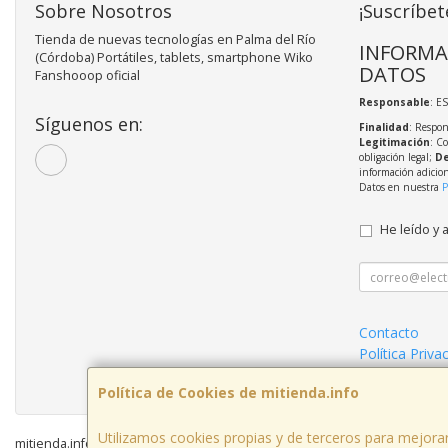
Sobre Nosotros
¡Suscríbet
Tienda de nuevas tecnologías en Palma del Río
INFORMA
(Córdoba) Portátiles, tablets, smartphone Wiko
DATOS
Fanshooop oficial
Responsable
: E
Síguenos en:
Finalidad
: Respon
Legitimación
: C
obligación legal;
De
información adicio
Datos en nuestra
P
He leído y 
Contacto
Política Priva
Condiciones 
Política de Cookies de mitienda.info
Utilizamos cookies propias y de terceros para mejorar
mitienda.info © 2026