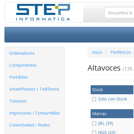
Inicio
Periféricos
Ordenadores
Componentes
Altavoces
(139 
Portátiles
SmartPhones / Teléfonos
Stock
Solo con Stock
Televisor
Impresoras / Consumibles
Marcas
JBL (39)
Conectividad / Redes
NGS (23)