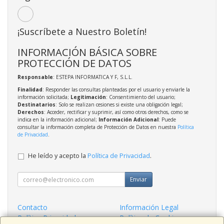
¡Suscríbete a Nuestro Boletín!
INFORMACIÓN BÁSICA SOBRE
PROTECCIÓN DE DATOS
Responsable
: ESTEPA INFORMATICA Y F, S.L.L.
Finalidad
: Responder las consultas planteadas por el usuario y enviarle la
información solicitada;
Legitimación
: Consentimiento del usuario;
Destinatarios
: Solo se realizan cesiones si existe una obligación legal;
Derechos
: Acceder, rectificar y suprimir, así como otros derechos, como se
indica en la información adicional;
Información Adicional
: Puede
consultar la información completa de Protección de Datos en nuestra
Política
de Privacidad
.
He leído y acepto la
Política de Privacidad
.
Enviar
Contacto
Información Legal
Política Privacidad
Política de Cookies