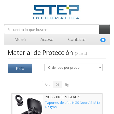
Menú
Acceso
Contacto
0
Material de Protección
(2 art.)
Filtro
Ant.
01
Sig.
NGS - NOON BLACK
Tapones de oído NGS Noon/ S-M-L/
Negros