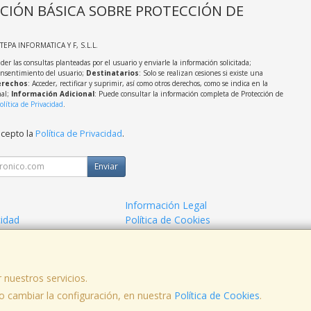
CIÓN BÁSICA SOBRE PROTECCIÓN DE
STEPA INFORMATICA Y F, S.L.L.
der las consultas planteadas por el usuario y enviarle la información solicitada;
onsentimiento del usuario;
Destinatarios
: Solo se realizan cesiones si existe una
rechos
: Acceder, rectificar y suprimir, así como otros derechos, como se indica en la
nal;
Información Adicional
: Puede consultar la información completa de Protección de
olítica de Privacidad
.
acepto la
Política de Privacidad
.
Enviar
Información Legal
cidad
Política de Cookies
de Compra
Formas de Pago
 nuestros servicios.
, , , , España. - C.I.F.: B14619571 - Tfno:
 cambiar la configuración, en nuestra
Política de Cookies
.