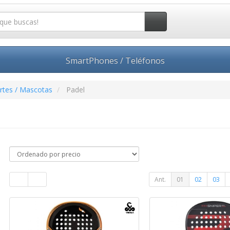
SmartPhones / Teléfonos
rtes / Mascotas
Padel
Ant.
01
02
03