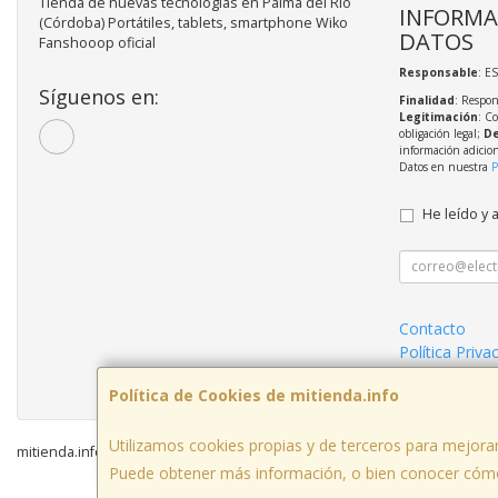
Tienda de nuevas tecnologías en Palma del Río
INFORMA
(Córdoba) Portátiles, tablets, smartphone Wiko
DATOS
Fanshooop oficial
Responsable
: E
Síguenos en:
Finalidad
: Respon
Legitimación
: C
obligación legal;
De
información adicio
Datos en nuestra
P
He leído y 
Contacto
Política Priva
Condiciones 
Política de Cookies de mitienda.info
Utilizamos cookies propias y de terceros para mejorar
mitienda.info © 2026
Puede obtener más información, o bien conocer cómo