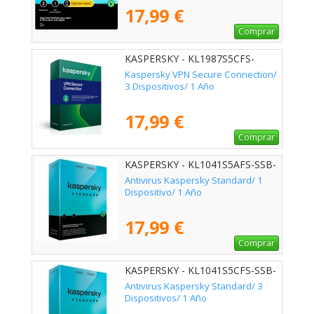
17,99 €
Comprar
KASPERSKY - KL1987S5CFS-
MSBES
Kaspersky VPN Secure Connection/
3 Dispositivos/ 1 Año
17,99 €
Comprar
KASPERSKY - KL1041S5AFS-SSB-
ES
Antivirus Kaspersky Standard/ 1
Dispositivo/ 1 Año
17,99 €
Comprar
KASPERSKY - KL1041S5CFS-SSB-
ES
Antivirus Kaspersky Standard/ 3
Dispositivos/ 1 Año