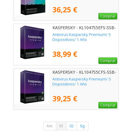
36,25 €
Comprar
KASPERSKY - KL1047S5EFS-SSB-
ES
Antivirus Kaspersky Premium/ 5
Dispositivos/ 1 Año
38,99 €
Comprar
KASPERSKY - KL1047S5CFS-SSB-
ES
Antivirus Kaspersky Premium/ 3
Dispositivos/ 1 Año
39,25 €
Comprar
Ant.
01
02
Sig.