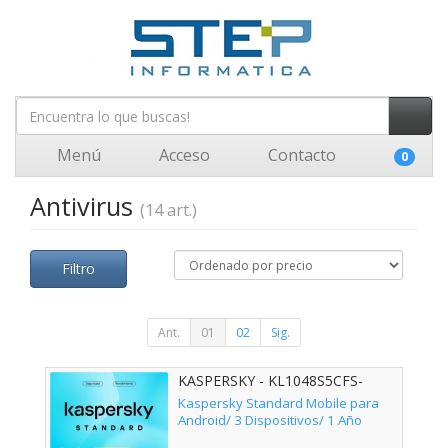
Menú
Acceso
Contacto
0
Antivirus
(14 art.)
Filtro
Ant.
01
02
Sig.
KASPERSKY - KL1048S5CFS-
MSBES
Kaspersky Standard Mobile para
Android/ 3 Dispositivos/ 1 Año