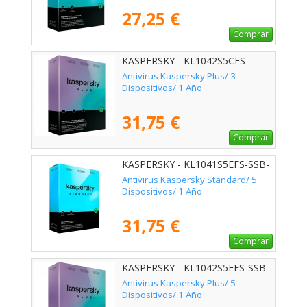
27,25 €
Comprar
KASPERSKY - KL1042S5CFS-
MSBES
Antivirus Kaspersky Plus/ 3
Dispositivos/ 1 Año
31,75 €
Comprar
KASPERSKY - KL1041S5EFS-SSB-
ES
Antivirus Kaspersky Standard/ 5
Dispositivos/ 1 Año
31,75 €
Comprar
KASPERSKY - KL1042S5EFS-SSB-
ES
Antivirus Kaspersky Plus/ 5
Dispositivos/ 1 Año