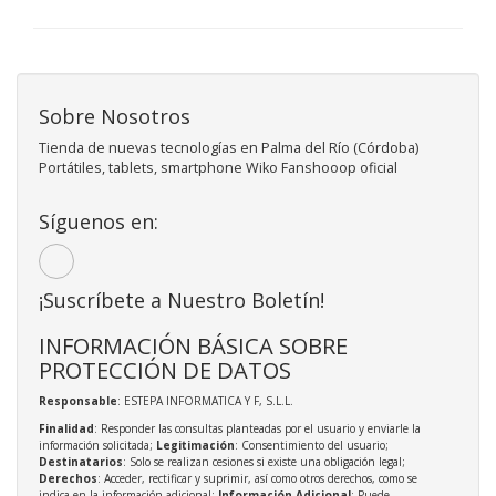
Sobre Nosotros
Tienda de nuevas tecnologías en Palma del Río (Córdoba)
Portátiles, tablets, smartphone Wiko Fanshooop oficial
Síguenos en:
¡Suscríbete a Nuestro Boletín!
INFORMACIÓN BÁSICA SOBRE
PROTECCIÓN DE DATOS
Responsable
: ESTEPA INFORMATICA Y F, S.L.L.
Finalidad
: Responder las consultas planteadas por el usuario y enviarle la
información solicitada;
Legitimación
: Consentimiento del usuario;
Destinatarios
: Solo se realizan cesiones si existe una obligación legal;
Derechos
: Acceder, rectificar y suprimir, así como otros derechos, como se
indica en la información adicional;
Información Adicional
: Puede