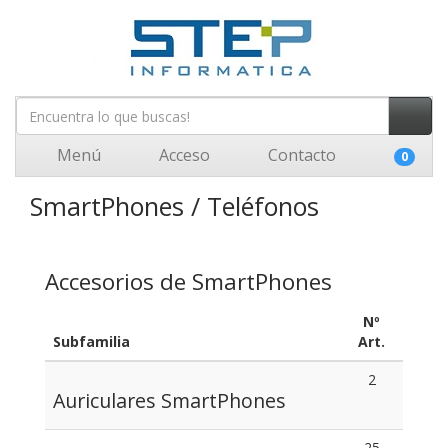
Menú
Acceso
Contacto
0
SmartPhones / Teléfonos
Accesorios de SmartPhones
Nº
Subfamilia
Art.
2
Auriculares SmartPhones
25