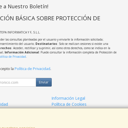
e a Nuestro Boletín!
CIÓN BÁSICA SOBRE PROTECCIÓN DE
STEPA INFORMATICA Y F, S.L.L.
der las consultas planteadas por el usuario y enviarle la información solicitada;
onsentimiento del usuario;
Destinatarios
: Solo se realizan cesiones si existe una
rechos
: Acceder, rectificar y suprimir, así como otros derechos, como se indica en la
nal;
Información Adicional
: Puede consultar la información completa de Protección de
olítica de Privacidad
.
acepto la
Política de Privacidad
.
Enviar
Información Legal
cidad
Política de Cookies
de Compra
Formas de Pago