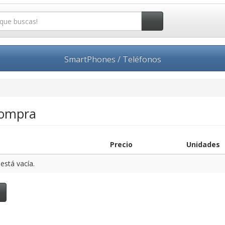
SmartPhones / Teléfonos
Compra
Precio
Unidades
está vacía.
o