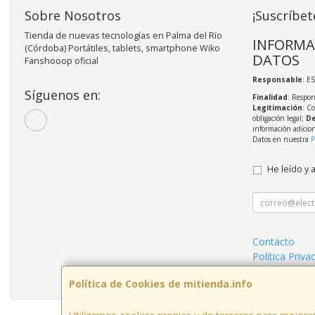
Sobre Nosotros
¡Suscríbet
Tienda de nuevas tecnologías en Palma del Río
INFORMA
(Córdoba) Portátiles, tablets, smartphone Wiko
DATOS
Fanshooop oficial
Responsable
: E
Síguenos en:
Finalidad
: Respon
Legitimación
: C
obligación legal;
De
información adicio
Datos en nuestra
P
He leído y 
Contacto
Política Priva
Condiciones 
Política de Cookies de mitienda.info