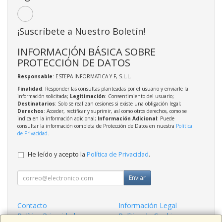
¡Suscríbete a Nuestro Boletín!
INFORMACIÓN BÁSICA SOBRE
PROTECCIÓN DE DATOS
Responsable
: ESTEPA INFORMATICA Y F, S.L.L.
Finalidad
: Responder las consultas planteadas por el usuario y enviarle la
información solicitada;
Legitimación
: Consentimiento del usuario;
Destinatarios
: Solo se realizan cesiones si existe una obligación legal;
Derechos
: Acceder, rectificar y suprimir, así como otros derechos, como se
indica en la información adicional;
Información Adicional
: Puede
consultar la información completa de Protección de Datos en nuestra
Política
de Privacidad
.
He leído y acepto la
Política de Privacidad
.
Enviar
Contacto
Información Legal
Política Privacidad
Política de Cookies