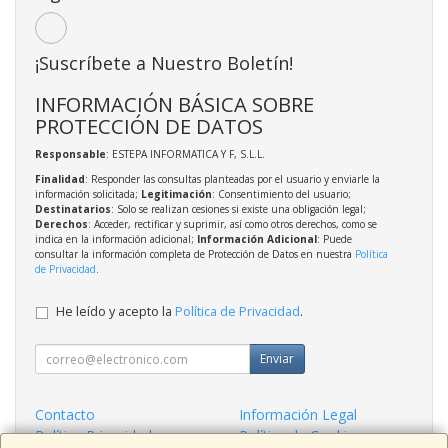
¡Suscríbete a Nuestro Boletín!
INFORMACIÓN BÁSICA SOBRE
PROTECCIÓN DE DATOS
Responsable
: ESTEPA INFORMATICA Y F, S.L.L.
Finalidad
: Responder las consultas planteadas por el usuario y enviarle la
información solicitada;
Legitimación
: Consentimiento del usuario;
Destinatarios
: Solo se realizan cesiones si existe una obligación legal;
Derechos
: Acceder, rectificar y suprimir, así como otros derechos, como se
indica en la información adicional;
Información Adicional
: Puede
consultar la información completa de Protección de Datos en nuestra
Política
de Privacidad
.
He leído y acepto la
Política de Privacidad
.
Enviar
Contacto
Información Legal
Política Privacidad
Política de Cookies