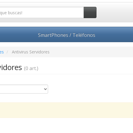
SmartPhones / Teléfonos
es
Antivirus Servidores
vidores
(0 art.)