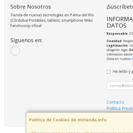
Sobre Nosotros
¡Suscríbet
Tienda de nuevas tecnologías en Palma del Río
INFORMA
(Córdoba) Portátiles, tablets, smartphone Wiko
DATOS
Fanshooop oficial
Responsable
: E
Síguenos en:
Finalidad
: Respon
Legitimación
: C
obligación legal;
De
información adicio
Datos en nuestra
P
He leído y 
Contacto
Política Priva
Condiciones 
Política de Cookies de mitienda.info