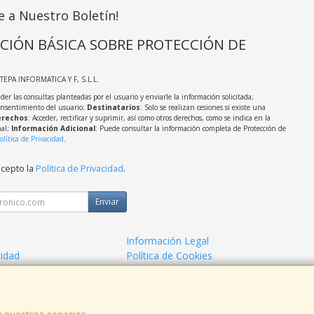
e a Nuestro Boletín!
CIÓN BÁSICA SOBRE PROTECCIÓN DE
STEPA INFORMATICA Y F, S.L.L.
der las consultas planteadas por el usuario y enviarle la información solicitada;
onsentimiento del usuario;
Destinatarios
: Solo se realizan cesiones si existe una
rechos
: Acceder, rectificar y suprimir, así como otros derechos, como se indica en la
nal;
Información Adicional
: Puede consultar la información completa de Protección de
olítica de Privacidad
.
acepto la
Política de Privacidad
.
Enviar
Información Legal
cidad
Política de Cookies
de Compra
Formas de Pago