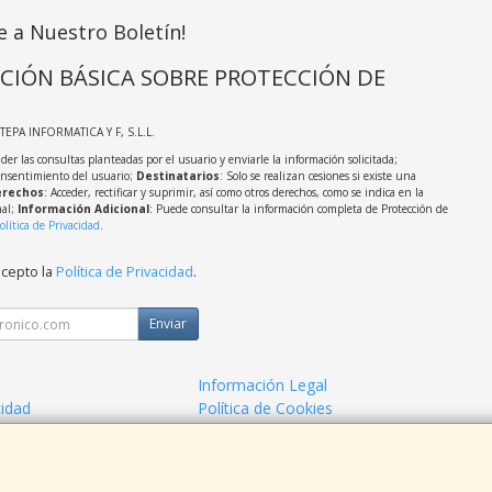
e a Nuestro Boletín!
CIÓN BÁSICA SOBRE PROTECCIÓN DE
STEPA INFORMATICA Y F, S.L.L.
der las consultas planteadas por el usuario y enviarle la información solicitada;
onsentimiento del usuario;
Destinatarios
: Solo se realizan cesiones si existe una
rechos
: Acceder, rectificar y suprimir, así como otros derechos, como se indica en la
nal;
Información Adicional
: Puede consultar la información completa de Protección de
olítica de Privacidad
.
acepto la
Política de Privacidad
.
Enviar
Información Legal
cidad
Política de Cookies
de Compra
Formas de Pago