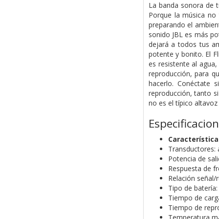
La banda sonora de tu
Porque la música no t
preparando el ambient
sonido JBL es más pot
dejará a todos tus a
potente y bonito. El 
es resistente al agua
reproducción, para qu
hacerlo. Conéctate s
reproducción, tanto si
no es el típico altavo
Especificacio
Característic
Transductores: 
Potencia de sal
Respuesta de fr
Relación señal/
Tipo de batería
Tiempo de carga 
Tiempo de repro
Temperatura má