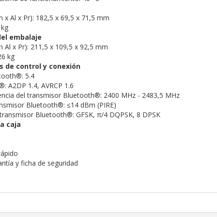
 x Al x Pr): 182,5 x 69,5 x 71,5 mm
 kg
el embalaje
 Al x Pr): 211,5 x 109,5 x 92,5 mm
26 kg
s de control y conexión
tooth®: 5.4
h®: A2DP 1.4, AVRCP 1.6
encia del transmisor Bluetooth®: 2400 MHz - 2483,5 MHz
ansmisor Bluetooth®: ≤14 dBm (PIRE)
 transmisor Bluetooth®: GFSK, π/4 DQPSK, 8 DPSK
a caja
 rápido
antía y ficha de seguridad