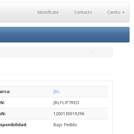
Identifícate
Contacto
Carrito
arca:
JBL
/N:
JBLFLIP7RED
AN:
1200130019296
sponibilidad:
Bajo Pedido