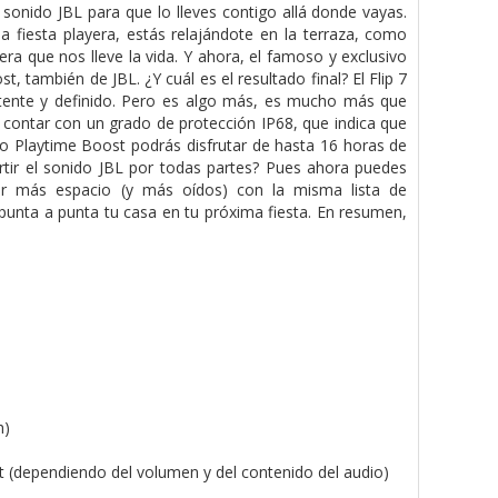
 sonido JBL para que lo lleves contigo allá donde vayas.
a fiesta playera, estás relajándote en la terraza, como
ra que nos lleve la vida. Y ahora, el famoso y exclusivo
también de JBL. ¿Y cuál es el resultado final? El Flip 7
tente y definido. Pero es algo más, es mucho más que
e contar con un grado de protección IP68, que indica que
evo Playtime Boost podrás disfrutar de hasta 16 horas de
rtir el sonido JBL por todas partes? Pues ahora puedes
rir más espacio (y más oídos) con la misma lista de
e punta a punta tu casa en tu próxima fiesta. En resumen,
h)
 (dependiendo del volumen y del contenido del audio)