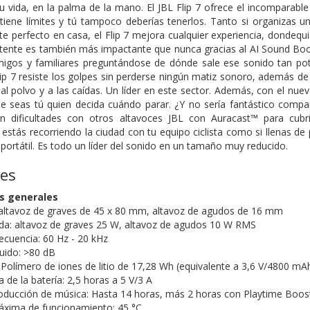
 vida, en la palma de la mano. El JBL Flip 7 ofrece el incomparable
iene límites y tú tampoco deberías tenerlos. Tanto si organizas un
e perfecto en casa, el Flip 7 mejora cualquier experiencia, dondequie
ente es también más impactante que nunca gracias al AI Sound Boost, 
migos y familiares preguntándose de dónde sale ese sonido tan po
Flip 7 resiste los golpes sin perderse ningún matiz sonoro, además d
, al polvo y a las caídas. Un líder en este sector. Además, con el nu
e seas tú quien decida cuándo parar. ¿Y no sería fantástico compa
in dificultades con otros altavoces JBL con Auracast™ para cub
 estás recorriendo la ciudad con tu equipo ciclista como si llenas d
z portátil. Es todo un líder del sonido en un tamaño muy reducido.
nes
as generales
altavoz de graves de 45 x 80 mm, altavoz de agudos de 16 mm
ida: altavoz de graves 25 W, altavoz de agudos 10 W RMS
ecuencia: 60 Hz - 20 kHz
ruido: >80 dB
: Polímero de iones de litio de 17,28 Wh (equivalente a 3,6 V/4800 mA
de la batería: 2,5 horas a 5 V/3 A
ducción de música: Hasta 14 horas, más 2 horas con Playtime Boost
xima de funcionamiento: 45 °C