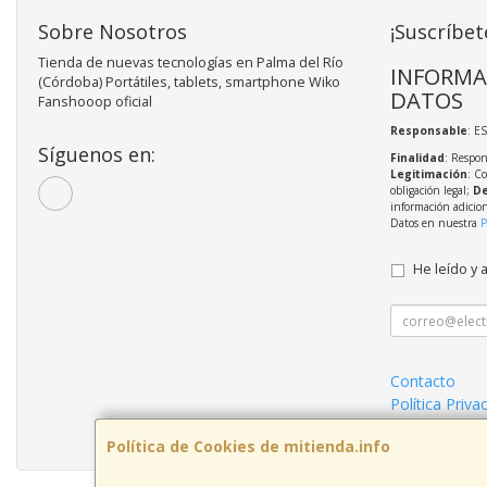
Sobre Nosotros
¡Suscríbet
Tienda de nuevas tecnologías en Palma del Río
INFORMA
(Córdoba) Portátiles, tablets, smartphone Wiko
DATOS
Fanshooop oficial
Responsable
: E
Síguenos en:
Finalidad
: Respon
Legitimación
: C
obligación legal;
De
información adicio
Datos en nuestra
P
He leído y 
Contacto
Política Priva
Condiciones 
Política de Cookies de mitienda.info