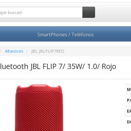
SmartPhones / Teléfonos
Altavoces
JBL JBLFLIP7RED
luetooth JBL FLIP 7/ 35W/ 1.0/ Rojo
M
P
E
Di