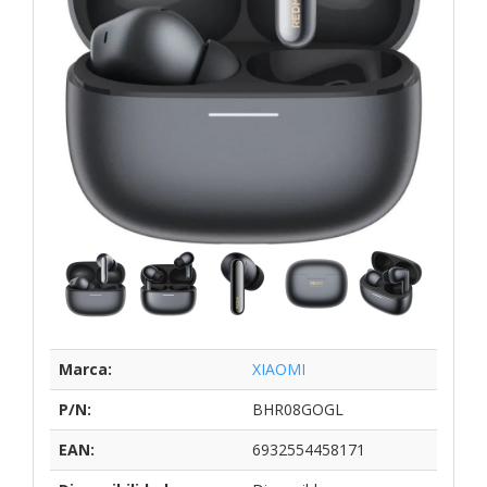
Marca:
XIAOMI
P/N:
BHR08GOGL
EAN:
6932554458171