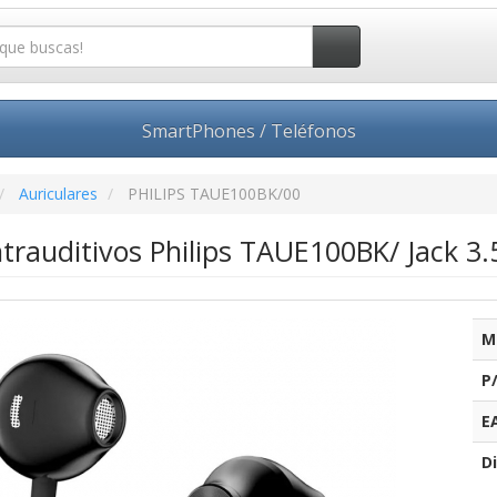
SmartPhones / Teléfonos
Auriculares
PHILIPS TAUE100BK/00
ntrauditivos Philips TAUE100BK/ Jack 3
M
P
E
Di