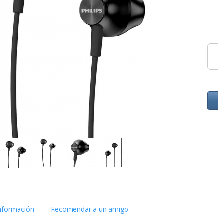
nformación
Recomendar a un amigo