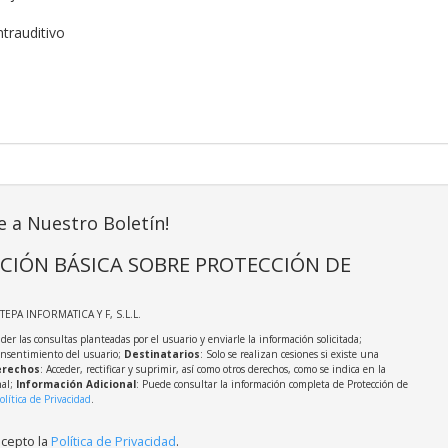
ntrauditivo
e a Nuestro Boletín!
CIÓN BÁSICA SOBRE PROTECCIÓN DE
STEPA INFORMATICA Y F, S.L.L.
der las consultas planteadas por el usuario y enviarle la información solicitada;
onsentimiento del usuario;
Destinatarios
: Solo se realizan cesiones si existe una
rechos
: Acceder, rectificar y suprimir, así como otros derechos, como se indica en la
nal;
Información Adicional
: Puede consultar la información completa de Protección de
olítica de Privacidad
.
acepto la
Política de Privacidad
.