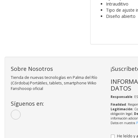
Intrauditivo
Tipo de ajuste i
Diseño abierto
Sobre Nosotros
¡Suscríbet
Tienda de nuevas tecnologías en Palma del Río
INFORMA
(Córdoba) Portátiles, tablets, smartphone Wiko
DATOS
Fanshooop oficial
Responsable
: E
Síguenos en:
Finalidad
: Respon
Legitimación
: C
obligación legal;
De
información adicio
Datos en nuestra
P
He leído y 