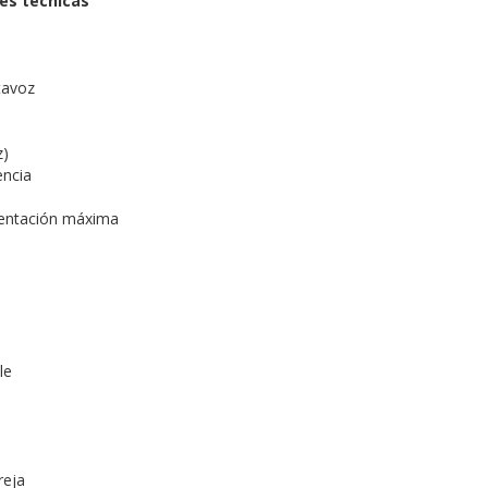
es técnicas
tavoz
z)
encia
mentación máxima
le
reja