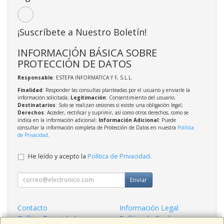
¡Suscríbete a Nuestro Boletín!
INFORMACIÓN BÁSICA SOBRE
PROTECCIÓN DE DATOS
Responsable
: ESTEPA INFORMATICA Y F, S.L.L.
Finalidad
: Responder las consultas planteadas por el usuario y enviarle la
información solicitada;
Legitimación
: Consentimiento del usuario;
Destinatarios
: Solo se realizan cesiones si existe una obligación legal;
Derechos
: Acceder, rectificar y suprimir, así como otros derechos, como se
indica en la información adicional;
Información Adicional
: Puede
consultar la información completa de Protección de Datos en nuestra
Política
de Privacidad
.
He leído y acepto la
Política de Privacidad
.
Enviar
Contacto
Información Legal
Política Privacidad
Política de Cookies