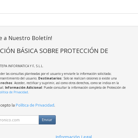
e a Nuestro Boletín!
CIÓN BÁSICA SOBRE PROTECCIÓN DE
STEPA INFORMATICA Y F, S.L.L.
der las consultas planteadas por el usuario y enviarle la información solicitada;
onsentimiento del usuario;
Destinatarios
: Solo se realizan cesiones si existe una
rechos
: Acceder, rectificar y suprimir, así como otros derechos, como se indica en la
nal;
Información Adicional
: Puede consultar la información completa de Protección de
olítica de Privacidad
.
acepto la
Política de Privacidad
.
Enviar
Información Legal