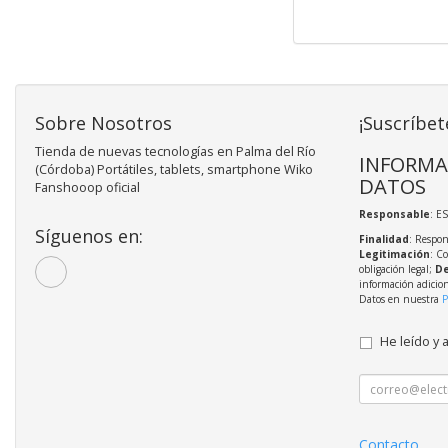
Sobre Nosotros
¡Suscríbet
Tienda de nuevas tecnologías en Palma del Río
INFORMA
(Córdoba) Portátiles, tablets, smartphone Wiko
DATOS
Fanshooop oficial
Responsable
: E
Síguenos en:
Finalidad
: Respon
Legitimación
: C
obligación legal;
De
información adicio
Datos en nuestra
P
He leído y 
Contacto