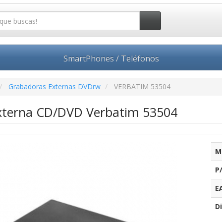
SmartPhones / Teléfonos
Grabadoras Externas DVDrw
VERBATIM 53504
xterna CD/DVD Verbatim 53504
M
P
E
Di