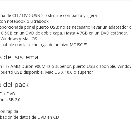
na de CD / DVD USB 2.0 slimline compacta y ligera.
 con notebook o ultrabook.
oporcionada por el puerto USB: no es necesario llevar un adaptador 
 8.5GB en un DVD de doble capa. Hasta 4.7GB en un DVD estándar.
n Windows y Mac OS
atible con la tecnología de archivo MDISC ™
s del sistema
um III / AMD Duron 900MHz o superior, puerto USB disponible, Windo
 puerto USB disponible, Mac OS X 10.6 o superior
 del pack
D / DVD
ión USB 2.0
ión rápida
abación de datos de DVD en CD