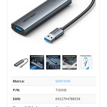
Marca:
VENTION
P/N:
TGXHB
EAN:
6922794788558