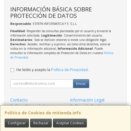
INFORMACIÓN BÁSICA SOBRE
PROTECCIÓN DE DATOS
Responsable
: ESTEPA INFORMATICA Y F, S.L.L.
Finalidad
: Responder las consultas planteadas por el usuario y enviarle la
información solicitada;
Legitimación
: Consentimiento del usuario;
Destinatarios
: Solo se realizan cesiones si existe una obligación legal;
Derechos
: Acceder, rectificar y suprimir, así como otros derechos, como se
indica en la información adicional;
Información Adicional
: Puede
consultar la información completa de Protección de Datos en nuestra
Política
de Privacidad
.
He leído y acepto la
Política de Privacidad
.
Enviar
Contacto
Información Legal
Política Privacidad
Política de Cookies
Condiciones de Compra
Formas de Pago
Política de Cookies de mitienda.info
Configurar
Rechazar
Aceptar Cookies
Contacto