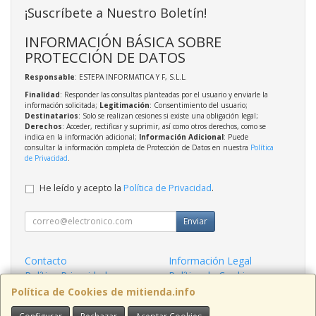
¡Suscríbete a Nuestro Boletín!
INFORMACIÓN BÁSICA SOBRE
PROTECCIÓN DE DATOS
Responsable
: ESTEPA INFORMATICA Y F, S.L.L.
Finalidad
: Responder las consultas planteadas por el usuario y enviarle la
información solicitada;
Legitimación
: Consentimiento del usuario;
Destinatarios
: Solo se realizan cesiones si existe una obligación legal;
Derechos
: Acceder, rectificar y suprimir, así como otros derechos, como se
indica en la información adicional;
Información Adicional
: Puede
consultar la información completa de Protección de Datos en nuestra
Política
de Privacidad
.
He leído y acepto la
Política de Privacidad
.
Enviar
Contacto
Información Legal
Política Privacidad
Política de Cookies
Condiciones de Compra
Formas de Pago
Política de Cookies de mitienda.info