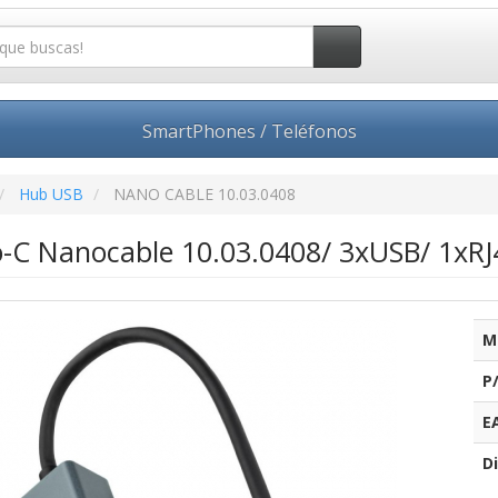
SmartPhones / Teléfonos
Hub USB
NANO CABLE 10.03.0408
-C Nanocable 10.03.0408/ 3xUSB/ 1xRJ4
M
P
E
Di