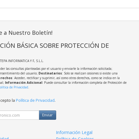
e a Nuestro Boletín!
CIÓN BÁSICA SOBRE PROTECCIÓN DE
STEPA INFORMATICA Y F, S.L.L.
der las consultas planteadas por el usuario y enviarle la información solicitada;
onsentimiento del usuario;
Destinatarios
: Solo se realizan cesiones si existe una
rechos
: Acceder, rectificar y suprimir, así como otros derechos, como se indica en la
nal;
Información Adicional
: Puede consultar la información completa de Protección de
olítica de Privacidad
.
acepto la
Política de Privacidad
.
Enviar
Información Legal
cidad
Política de Cookies