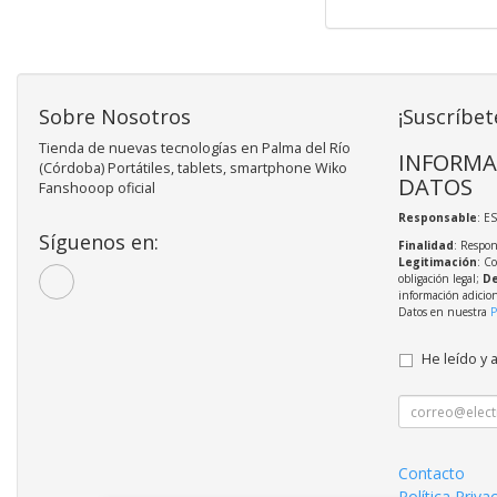
Sobre Nosotros
¡Suscríbet
Tienda de nuevas tecnologías en Palma del Río
INFORMA
(Córdoba) Portátiles, tablets, smartphone Wiko
DATOS
Fanshooop oficial
Responsable
: E
Síguenos en:
Finalidad
: Respon
Legitimación
: C
obligación legal;
De
información adicio
Datos en nuestra
P
He leído y 
Contacto
Política Priva