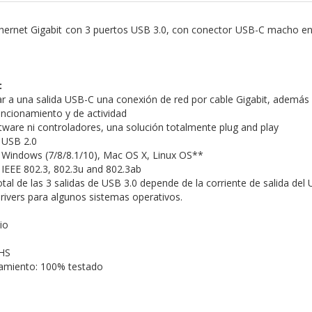
hernet Gigabit con 3 puertos USB 3.0, con conector USB-C macho en
:
r a una salida USB-C una conexión de red por cable Gigabit, además
uncionamiento y de actividad
tware ni controladores, una solución totalmente plug and play
 USB 2.0
 Windows (7/8/8.1/10), Mac OS X, Linux OS**
IEEE 802.3, 802.3u and 802.3ab
otal de las 3 salidas de USB 3.0 depende de la corriente de salida del 
drivers para algunos sistemas operativos.
io
HS
namiento: 100% testado