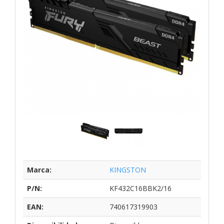
Marca:
KINGSTON
P/N:
KF432C16BBK2/16
EAN:
740617319903