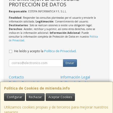
PROTECCIÓN DE DATOS
Responsable
: ESTEPA INFORMATICA Y F, S.L.L.
Finalidad
: Responder las consultas planteadas por el usuario y enviarle la
información solicitada;
Legitimación
: Consentimiento del usuario;
Destinatarios
: Solo se realizan cesiones si existe una obligación legal;
Derechos
: Acceder, rectificar y suprimir, así como otros derechos, como se
indica en la información adicional;
Información Adicional
: Puede
consultar la información completa de Protección de Datos en nuestra
Política
de Privacidad
.
He leído y acepto la
Política de Privacidad
.
Enviar
Contacto
Información Legal
Política Privacidad
Política de Cookies
Condiciones de Compra
Formas de Pago
Política de Cookies de mitienda.info
Configurar
Rechazar
Aceptar Cookies
Contacto
admin@mitienda.info
Utilizamos cookies propias y de terceros para mejorar nuestros
servicios.