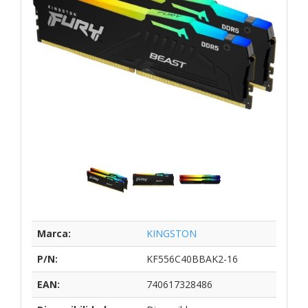
Marca:
KINGSTON
P/N:
KF556C40BBAK2-16
EAN:
740617328486