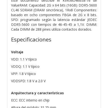
Este documento describe el KVR56U46BS8-16 de
ValueRAM: Capacidad: 2G x 64 bits (16GB) DDR5-5600
CL46 SDRAM (DRAM sincrónica), 1Rx8 Componentes:
basado en ocho componentes FBGA de 2G x 8 bits.
SPD: programado según la latencia estándar JEDEC
DDR5-5600 con tiempos de 46-45-45 a 1,1V. DIMM:
Cada DIMM de 288 pines utiliza contactos dorados.
Especificaciones
Voltaje
VDD: 1.1 V típico
VDDQ: 1.1 V típico
VPP: 1.8 V típico
VDDSPD: 1.8 V a 2.0 V
Arquitectura y características
ECC: ECC interno en chip
Altura del módulo: 31.25 mm