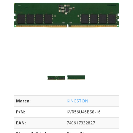
Marca:
KINGSTON
P/N:
KVR56U46BS8-16
EAN:
740617332827