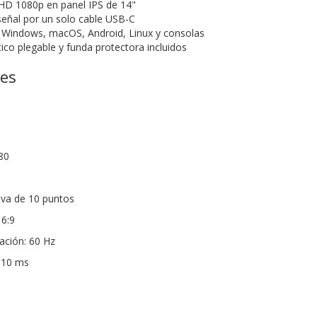
 HD 1080p en panel IPS de 14"
señal por un solo cable USB-C
 Windows, macOS, Android, Linux y consolas
co plegable y funda protectora incluidos
nes
80
tiva de 10 puntos
16:9
ación: 60 Hz
 10 ms