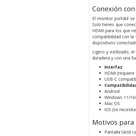
Conexión con 
El monitor portátil se
Solo tienes que conect
HDMI para los que nec
compatibilidad con la
dispositivos conecta
Ligero y estilizado, e
duradera y con una fu
Interfaz
:
HDMI (requiere 
USB-C compatibl
Compatibilida
Android
Windows 11/10
Mac OS
iOS (se necesita
Motivos para
Pantalla táctil 