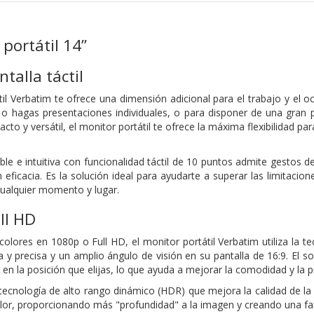
 portátil 14”
talla táctil
átil Verbatim te ofrece una dimensión adicional para el trabajo y el 
s o hagas presentaciones individuales, o para disponer de una gran p
cto y versátil, el monitor portátil te ofrece la máxima flexibilidad p
ible e intuitiva con funcionalidad táctil de 10 puntos admite gestos de
n eficacia. Es la solución ideal para ayudarte a superar las limitacio
cualquier momento y lugar.
ll HD
colores en 1080p o Full HD, el monitor portátil Verbatim utiliza la t
 y precisa y un amplio ángulo de visión en su pantalla de 16:9. El s
n la posición que elijas, lo que ayuda a mejorar la comodidad y la p
 tecnología de alto rango dinámico (HDR) que mejora la calidad de l
or, proporcionando más "profundidad" a la imagen y creando una fant