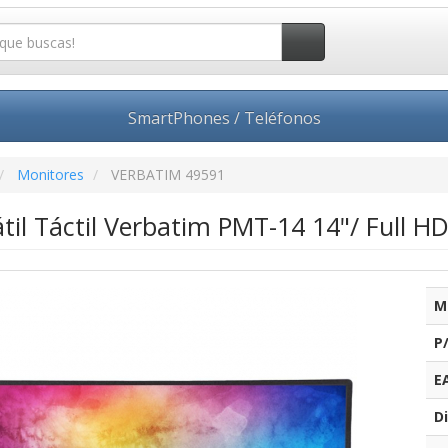
SmartPhones / Teléfonos
Monitores
VERBATIM 49591
til Táctil Verbatim PMT-14 14"/ Full H
M
P
E
Di