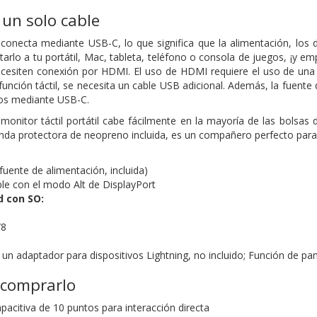
un solo cable
 conecta mediante USB-C, lo que significa que la alimentación, los d
arlo a tu portátil, Mac, tableta, teléfono o consola de juegos, ¡y e
esiten conexión por HDMI. El uso de HDMI requiere el uso de una f
 función táctil, se necesita un cable USB adicional. Además, la fuen
dos mediante USB-C.
l monitor táctil portátil cabe fácilmente en la mayoría de las bolsas
nda protectora de neopreno incluida, es un compañero perfecto para 
fuente de alimentación, incluida)
e con el modo Alt de DisplayPort
d con SO:
/8
 un adaptador para dispositivos Lightning, no incluido; Función de pa
 comprarlo
capacitiva de 10 puntos para interacción directa