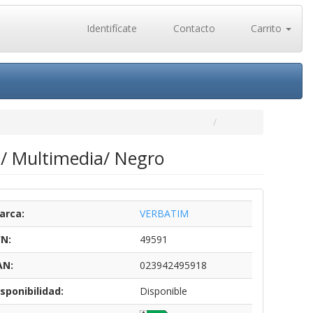
Identifícate
Contacto
Carrito
D/ Multimedia/ Negro
arca:
VERBATIM
/N:
49591
AN:
023942495918
sponibilidad:
Disponible