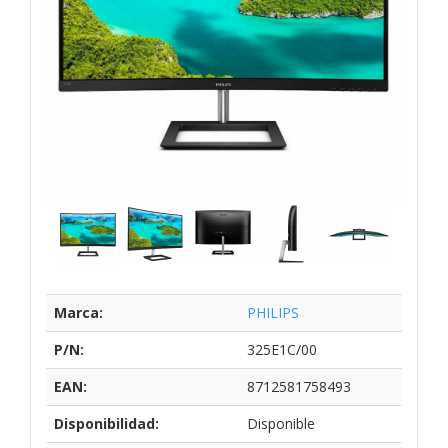
Marca:
PHILIPS
P/N:
325E1C/00
EAN:
8712581758493
Disponibilidad:
Disponible