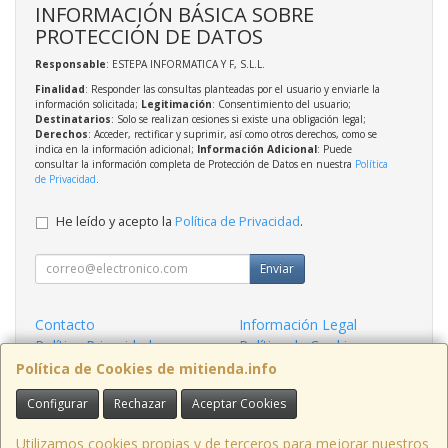
INFORMACIÓN BÁSICA SOBRE
PROTECCIÓN DE DATOS
Responsable
: ESTEPA INFORMATICA Y F, S.L.L.
Finalidad
: Responder las consultas planteadas por el usuario y enviarle la
información solicitada;
Legitimación
: Consentimiento del usuario;
Destinatarios
: Solo se realizan cesiones si existe una obligación legal;
Derechos
: Acceder, rectificar y suprimir, así como otros derechos, como se
indica en la información adicional;
Información Adicional
: Puede
consultar la información completa de Protección de Datos en nuestra
Política
de Privacidad
.
He leído y acepto la
Política de Privacidad
.
Enviar
Contacto
Información Legal
Política Privacidad
Política de Cookies
Condiciones de Compra
Formas de Pago
Política de Cookies de mitienda.info
Configurar
Rechazar
Aceptar Cookies
Contacto
admin@mitienda.info
Utilizamos cookies propias y de terceros para mejorar nuestros