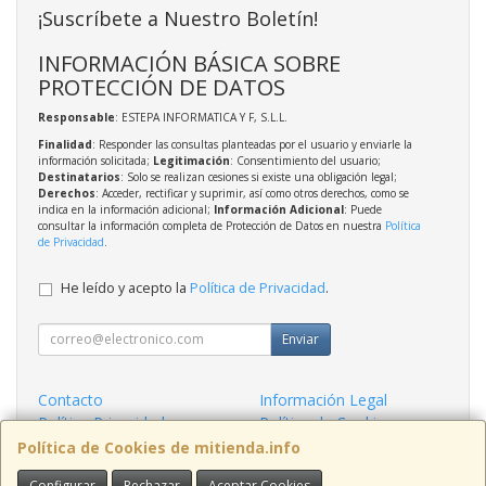
¡Suscríbete a Nuestro Boletín!
INFORMACIÓN BÁSICA SOBRE
PROTECCIÓN DE DATOS
Responsable
: ESTEPA INFORMATICA Y F, S.L.L.
Finalidad
: Responder las consultas planteadas por el usuario y enviarle la
información solicitada;
Legitimación
: Consentimiento del usuario;
Destinatarios
: Solo se realizan cesiones si existe una obligación legal;
Derechos
: Acceder, rectificar y suprimir, así como otros derechos, como se
indica en la información adicional;
Información Adicional
: Puede
consultar la información completa de Protección de Datos en nuestra
Política
de Privacidad
.
He leído y acepto la
Política de Privacidad
.
Enviar
Contacto
Información Legal
Política Privacidad
Política de Cookies
Condiciones de Compra
Formas de Pago
Política de Cookies de mitienda.info
Configurar
Rechazar
Aceptar Cookies