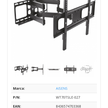
Marca:
AISENS
P/N:
WT70TSLE-027
EAN:
8436574703368