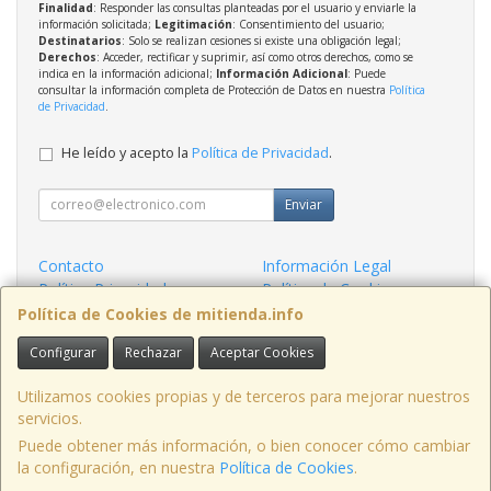
Finalidad
: Responder las consultas planteadas por el usuario y enviarle la
información solicitada;
Legitimación
: Consentimiento del usuario;
Destinatarios
: Solo se realizan cesiones si existe una obligación legal;
Derechos
: Acceder, rectificar y suprimir, así como otros derechos, como se
indica en la información adicional;
Información Adicional
: Puede
consultar la información completa de Protección de Datos en nuestra
Política
de Privacidad
.
He leído y acepto la
Política de Privacidad
.
Enviar
Contacto
Información Legal
Política Privacidad
Política de Cookies
Condiciones de Compra
Formas de Pago
Política de Cookies de mitienda.info
Configurar
Rechazar
Aceptar Cookies
Contacto
admin@mitienda.info
Utilizamos cookies propias y de terceros para mejorar nuestros
servicios.
Puede obtener más información, o bien conocer cómo cambiar
la configuración, en nuestra
Política de Cookies
.
, , , , España. - C.I.F.: B14619571 - Tfno: