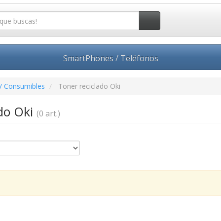
SmartPhones / Teléfonos
/ Consumibles
Toner reciclado Oki
ado Oki
(0 art.)