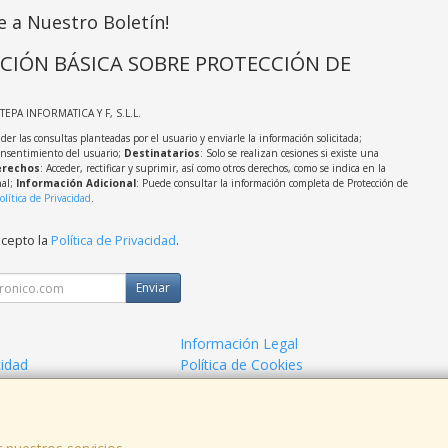
e a Nuestro Boletín!
CIÓN BÁSICA SOBRE PROTECCIÓN DE
STEPA INFORMATICA Y F, S.L.L.
der las consultas planteadas por el usuario y enviarle la información solicitada;
onsentimiento del usuario;
Destinatarios
: Solo se realizan cesiones si existe una
rechos
: Acceder, rectificar y suprimir, así como otros derechos, como se indica en la
nal;
Información Adicional
: Puede consultar la información completa de Protección de
olítica de Privacidad
.
acepto la
Política de Privacidad
.
Enviar
Información Legal
cidad
Política de Cookies
de Compra
Formas de Pago