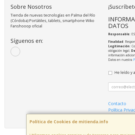
Sobre Nosotros
¡Suscríbet
Tienda de nuevas tecnologías en Palma del Río
INFORMA
(Córdoba) Portátiles, tablets, smartphone Wiko
DATOS
Fanshooop oficial
Responsable
: E
Síguenos en:
Finalidad
: Respon
Legitimación
: C
obligación legal;
De
información adicio
Datos en nuestra
P
He leído y 
Contacto
Política Priva
Condiciones 
Política de Cookies de mitienda.info