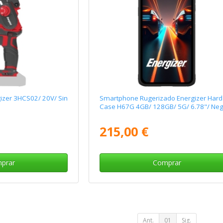
gizer 3HCS02/ 20V/ Sin
Smartphone Rugerizado Energizer Hard
Case H67G 4GB/ 128GB/ 5G/ 6.78"/ Ne
215,00 €
prar
Comprar
Ant.
01
Sig.