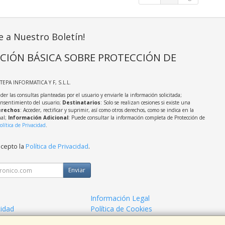
e a Nuestro Boletín!
CIÓN BÁSICA SOBRE PROTECCIÓN DE
STEPA INFORMATICA Y F, S.L.L.
der las consultas planteadas por el usuario y enviarle la información solicitada;
onsentimiento del usuario;
Destinatarios
: Solo se realizan cesiones si existe una
rechos
: Acceder, rectificar y suprimir, así como otros derechos, como se indica en la
nal;
Información Adicional
: Puede consultar la información completa de Protección de
olítica de Privacidad
.
acepto la
Política de Privacidad
.
Enviar
Información Legal
cidad
Política de Cookies
de Compra
Formas de Pago