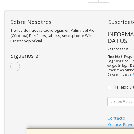
Sobre Nosotros
¡Suscríbet
Tienda de nuevas tecnologías en Palma del Río
INFORMA
(Córdoba) Portátiles, tablets, smartphone Wiko
DATOS
Fanshooop oficial
Responsable
: E
Síguenos en:
Finalidad
: Respon
Legitimación
: C
obligación legal;
De
información adicio
Datos en nuestra
P
He leído y 
Contacto
Política Priva
Condiciones 