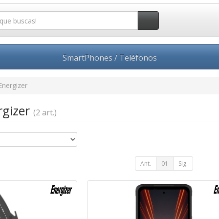
SmartPhones / Teléfonos
Energizer
rgizer
(2 art.)
Ant.
01
Sig.