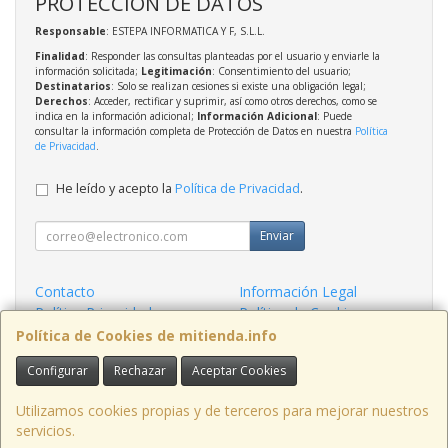
PROTECCIÓN DE DATOS
Responsable
: ESTEPA INFORMATICA Y F, S.L.L.
Finalidad
: Responder las consultas planteadas por el usuario y enviarle la
información solicitada;
Legitimación
: Consentimiento del usuario;
Destinatarios
: Solo se realizan cesiones si existe una obligación legal;
Derechos
: Acceder, rectificar y suprimir, así como otros derechos, como se
indica en la información adicional;
Información Adicional
: Puede
consultar la información completa de Protección de Datos en nuestra
Política
de Privacidad
.
He leído y acepto la
Política de Privacidad
.
Enviar
Contacto
Información Legal
Política Privacidad
Política de Cookies
Condiciones de Compra
Formas de Pago
Política de Cookies de mitienda.info
Configurar
Rechazar
Aceptar Cookies
Contacto
admin@mitienda.info
Utilizamos cookies propias y de terceros para mejorar nuestros
servicios.