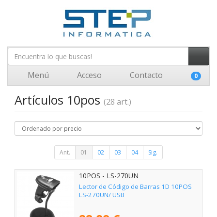
Menú
Acceso
Contacto
0
Artículos 10pos
(28 art.)
Ant.
01
02
03
04
Sig.
10POS - LS-270UN
Lector de Código de Barras 1D 10POS
LS-270UN/ USB