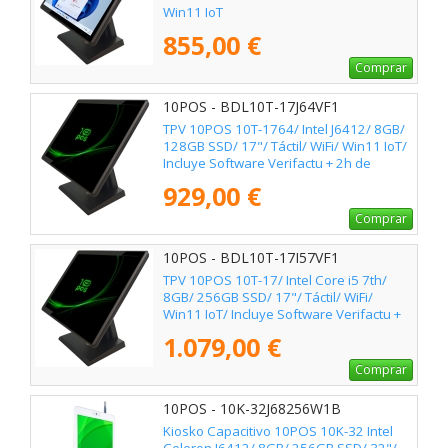
Win11 IoT
855,00 €
Comprar
10POS - BDL10T-17J64VF1
TPV 10POS 10T-1764/ Intel J6412/ 8GB/
128GB SSD/ 17"/ Táctil/ WiFi/ Win11 IoT/
Incluye Software Verifactu + 2h de
Formación
929,00 €
Comprar
10POS - BDL10T-17I57VF1
TPV 10POS 10T-17/ Intel Core i5 7th/
8GB/ 256GB SSD/ 17"/ Táctil/ WiFi/
Win11 IoT/ Incluye Software Verifactu +
2h de Formación
1.079,00 €
Comprar
10POS - 10K-32J68256W1B
Kiosko Capacitivo 10POS 10K-32 Intel