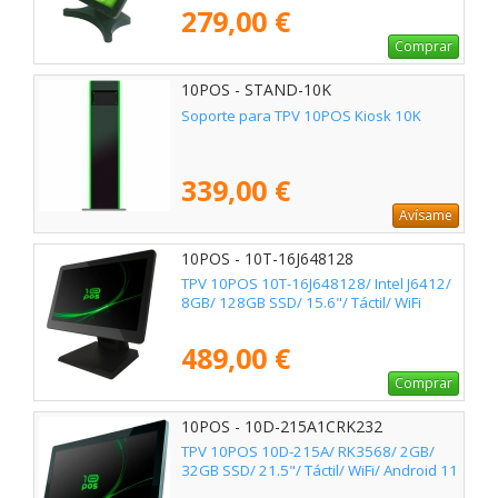
279,00 €
Comprar
10POS - STAND-10K
Soporte para TPV 10POS Kiosk 10K
339,00 €
Avísame
10POS - 10T-16J648128
TPV 10POS 10T-16J648128/ Intel J6412/
8GB/ 128GB SSD/ 15.6"/ Táctil/ WiFi
489,00 €
Comprar
10POS - 10D-215A1CRK232
TPV 10POS 10D-215A/ RK3568/ 2GB/
32GB SSD/ 21.5"/ Táctil/ WiFi/ Android 11