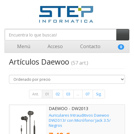
Menú
Acceso
Contacto
0
Artículos Daewoo
(57 art.)
Ant.
01
02
03
...
07
Sig.
DAEWOO - DW2013
Auriculares Intrauditivos Daewoo
DW2013/ con Micrófono/ Jack 3.5/
Negros