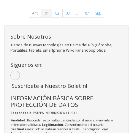
Ant.
01
02
03
...
07
Sig.
Sobre Nosotros
Tienda de nuevas tecnologías en Palma del Río (Córdoba)
Portátiles, tablets, smartphone Wiko Fanshooop oficial
Síguenos en:
¡Suscríbete a Nuestro Boletín!
INFORMACIÓN BÁSICA SOBRE
PROTECCIÓN DE DATOS
Responsable
: ESTEPA INFORMATICA Y F, S.L.L.
Finalidad
: Responder las consultas planteadas por el usuario y enviarle la
información solicitada;
Legitimación
: Consentimiento del usuario;
Destinatarios
: Solo se realizan cesiones si existe una obligación legal;