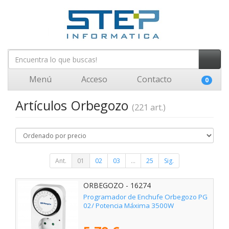
Menú
Acceso
Contacto
0
Artículos Orbegozo
(221 art.)
Ant.
01
02
03
...
25
Sig.
ORBEGOZO - 16274
Programador de Enchufe Orbegozo PG
02/ Potencia Máxima 3500W