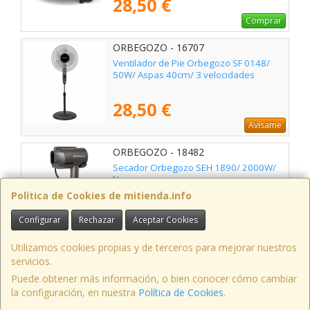
28,50 €
Comprar
ORBEGOZO - 16707
Ventilador de Pie Orbegozo SF 0148/
50W/ Aspas 40cm/ 3 velocidades
28,50 €
Avísame
ORBEGOZO - 18482
Secador Orbegozo SEH 1890/ 2000W/
Negro
Política de Cookies de mitienda.info
30,25 €
Configurar
Rechazar
Aceptar Cookies
Comprar
Utilizamos cookies propias y de terceros para mejorar nuestros
ORBEGOZO - 18480
servicios.
Rizador y Secador para pelo Orbegozo
Puede obtener más información, o bien conocer cómo cambiar
AirFlow Stylish SET 8000/ Blanco
la configuración, en nuestra
Política de Cookies
.